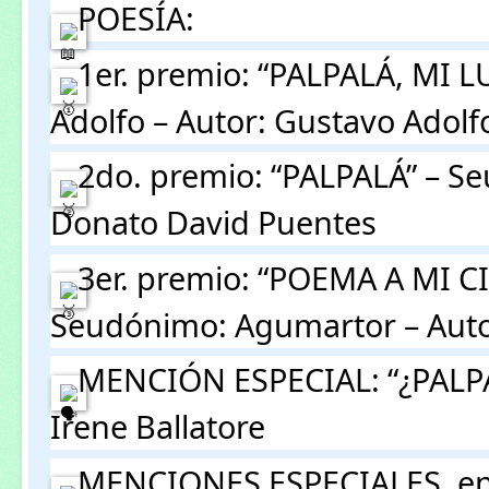
 POESÍA:
 1er. premio: “PALPALÁ, MI 
Adolfo – Autor: Gustavo Adolfo
 2do. premio: “PALPALÁ” – Se
Donato David Puentes
 3er. premio: “POEMA A MI C
Seudónimo: Agumartor – Auto
 MENCIÓN ESPECIAL: “¿PALPAL
Irene Ballatore
 MENCIONES ESPECIALES, en 